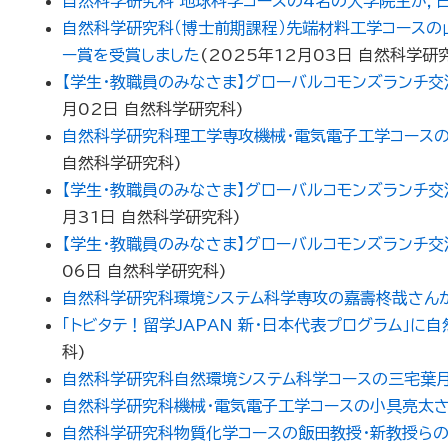
自然科学研究科 地球科学コースの4名の大学院生が，
自然科学研究科（博士前期課程）先端材料工学コースの
ー賞を受賞しました
(
2025年12月03日
自然科学研
【学生・教職員のみなさま】グローバルコモンズランチ交流会のご案内（
月02日
自然科学研究科
)
自然科学研究科理工学専攻機械・電気電子工学コース
自然科学研究科
)
【学生・教職員のみなさま】グローバルコモンズランチ交流会のご案内（
月31日
自然科学研究科
)
【学生・教職員のみなさま】グローバルコモンズランチ交流会のご案内（
06日
自然科学研究科
)
自然科学研究科環境システム科学専攻の嘉壽柊哉さんが
「トビタテ！留学JAPAN 新・日本代表プログラム」
科
)
自然科学研究科自然環境システム科学コースの三宅葉
自然科学研究科機械・電気電子工学コースの小具亮太さ
自然科学研究科物質化学コースの飯田教授・新教授らの