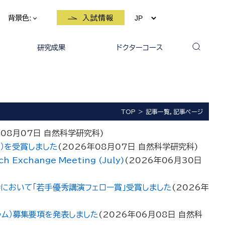
背景色:
入試情報
研究成果
ドクターコース
大学院生の受賞・表彰・報道
大学院生の論文発表
教員の受賞・表彰・報道等
等
TOP
記事一覧，記事ページ
年08月07日
自然科学研究科
)
）を受賞しました
(
2026年08月07日
自然科学研究科
)
xchange Meeting (July)
(
2026年06月30日
において「若手優秀講演フェロー賞」受賞しました
(
2026年
ラム）募集要項を発表しました
(
2026年06月08日
自然科