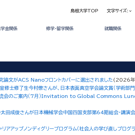
島根大学TOP
文字サイズ:
奨学金関係
修学・留学関係
就職関係
修学
留学
研究論文がACS Nanoフロントカバーに選出されました
(
2026
究室修士修了生今村僚さんが、日本表面真空学会論文賞（学術部門
7月）Invitation to Global Commons Lunch E
太田成俊さんが日本機械学会中国四国支部第64期総会・講演会
ャリアアップノンディグリープログラム（社会人の学び直しプログ