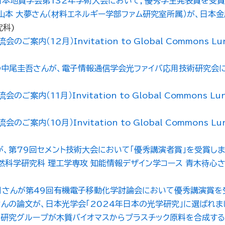
日本地質学会第132年学術大会において，優秀学生発表賞を受賞
山本 大夢さん（材料エネルギー学部ファム研究室所属）が、日本
究科
)
12月）Invitation to Global Commons Lunch
の中尾圭吾さんが、電子情報通信学会光ファイバ応用技術研究会
11月）Invitation to Global Commons Lunch 
10月）Invitation to Global Commons Lunch 
、第79回セメント技術大会において「優秀講演者賞」を受賞しま
に自然科学研究科 理工学専攻 知能情報デザイン学コース 青木待心
月さんが第49回有機電子移動化学討論会において優秀講演賞を
んの論文が、日本光学会「2024年日本の光学研究」に選ばれま
研究グループが木質バイオマスからプラスチック原料を合成する