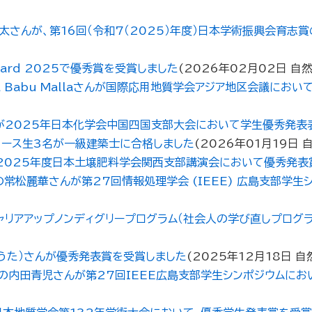
さんが、第16回（令和7（2025）年度）日本学術振興会育志
ward 2025で優秀賞を受賞しました
(
2026年02月02日
自
a Babu Mallaさんが国際応用地質学会アジア地区会議にお
が2025年日本化学会中国四国支部大会において学生優秀発表
コース生3名が一級建築士に合格しました
(
2026年01月19日
2025年度日本土壌肥料学会関西支部講演会において優秀発表
麗華さんが第27回情報処理学会 (IEEE) 広島支部学生シン
ャリアアップノンディグリープログラム（社会人の学び直しプログ
こうた）さんが優秀発表賞を受賞しました
(
2025年12月18日
自
の内田青児さんが第27回IEEE広島支部学生シンポジウムにお