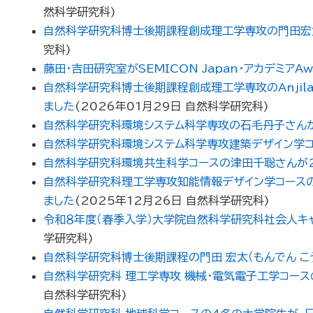
然科学研究科
)
自然科学研究科博士後期課程創成理工学専攻の門田宏太
究科
)
藤田・吉田研究室がSEMICON Japan・アカデミアA
自然科学研究科博士後期課程創成理工学専攻のAnjil
ました
(
2026年01月29日
自然科学研究科
)
自然科学研究科環境システム科学専攻の石毛丹子さん
自然科学研究科環境システム科学専攻建築デザイン学
自然科学研究科環境共生科学コースの津田千聡さんが
自然科学研究科理工学専攻知能情報デザイン学コースの常松
ました
(
2025年12月26日
自然科学研究科
)
令和８年度（春季入学）大学院自然科学研究科社会人キ
学研究科
)
自然科学研究科博士後期課程の門田 宏太（もんでん 
自然科学研究科 理工学専攻 機械・電気電子工学コース
自然科学研究科
)